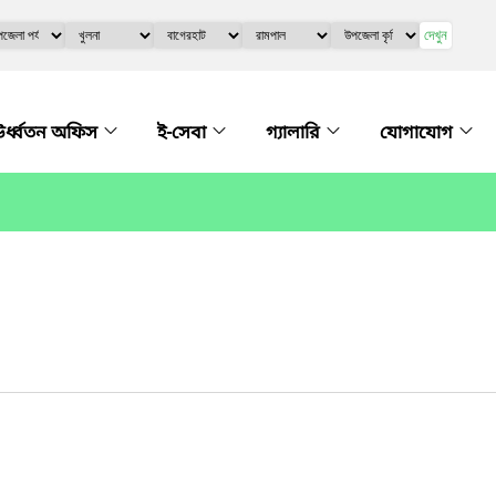
দেখুন
র্ধ্বতন অফিস
ই-সেবা
গ্যালারি
যোগাযোগ